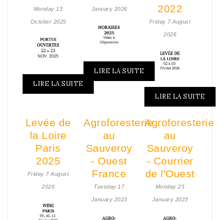
2022
Monday 13
January 2026
October 2025
Friday 7 August
2026
LIRE LA SUITE
LIRE LA SUITE
LIRE LA SUITE
Levée de
Agroforesterie
Agroforesterie
la Loire
au
au
Paris
Sauveroy
Sauveroy
2025
- Ouest
- Courrier
France
de l'Ouest
Friday 7 August
2026
Tuesday 17
Monday 23
January 2023
January 2023