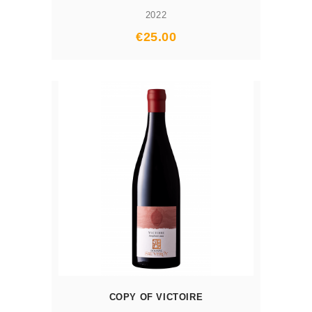
2022
Prix
€25.00
AJOUTER AU PANIER
COPY OF VICTOIRE