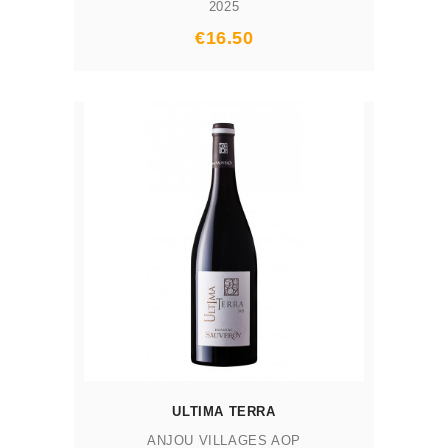
2025
Prix
€16.50
AJOUTER AU PANIER
ULTIMA TERRA
ANJOU VILLAGES AOP