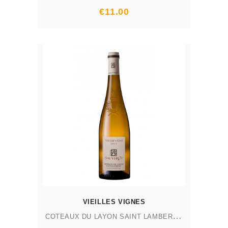
Prix
€11.00
AJOUTER AU PANIER
VIEILLES VIGNES
C
OTEAUX DU LAYON SAINT LAMBERT AOP