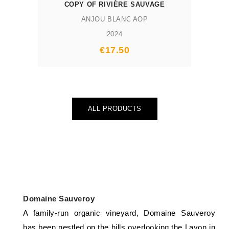
COPY OF RIVIÈRE SAUVAGE
ANJOU BLANC AOP
2024
Prix
€17.50
ALL PRODUCTS
Domaine Sauveroy
A family-run organic vineyard, Domaine Sauveroy
has been nestled on the hills overlooking the Layon in