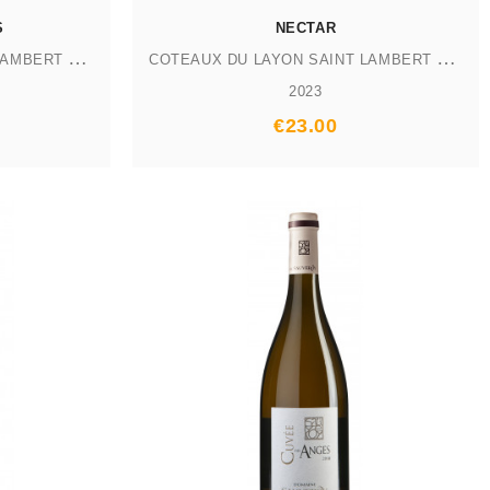
S
NECTAR
C
OTEAUX DU LAYON SAINT LAMBERT AOP
C
OTEAUX DU LAYON SAINT LAMBERT AOP
2023
Prix
€23.00
AJOUTER AU PANIER