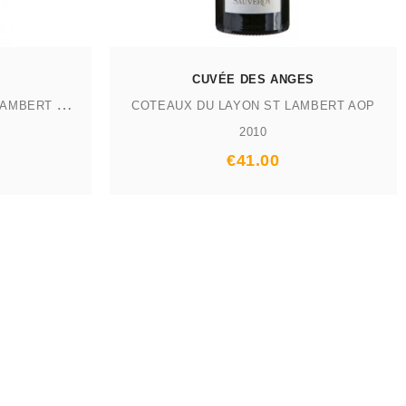
CUVÉE DES ANGES
C
OTEAUX DU LAYON SAINT LAMBERT AOP
COTEAUX DU LAYON ST LAMBERT AOP
2010
Prix
€41.00