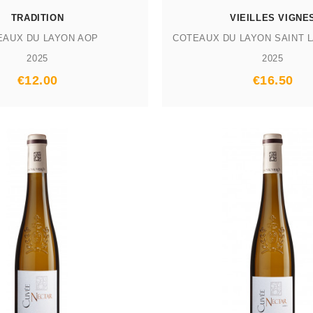
TRADITION
VIEILLES VIGNE
EAUX DU LAYON AOP
2025
2025
Prix
Prix
€12.00
€16.50
AJOUTER AU PANIER