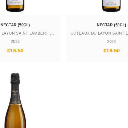
NECTAR (50CL)
NECTAR (50CL)
C
OTEAUX DU LAYON SAINT LAMBERT AOP
2023
2022
Prix
Prix
€16.50
€16.50
AJOUTER AU PANIER