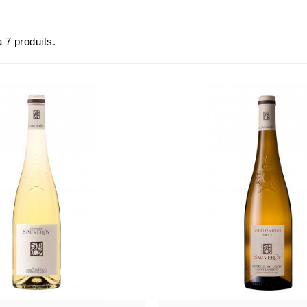
 a 7 produits.
AJOUTER AU PANIER