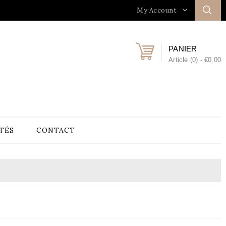
My Account
PANIER
Article (0)
- €0.00
TÉS
CONTACT