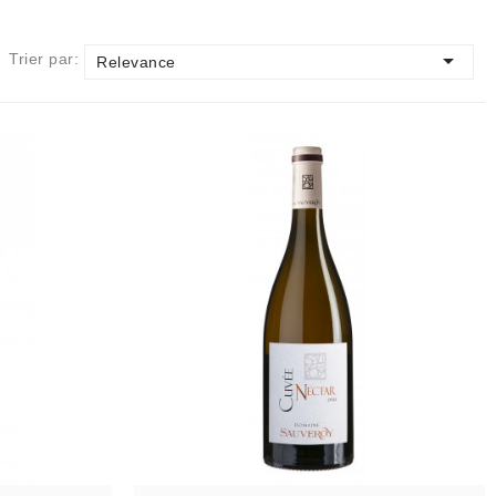

Trier par:
Relevance
AJOUTER AU PANIER