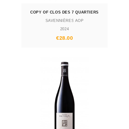
COPY OF CLOS DES 7 QUARTIERS
SAVENNIÈRES AOP
2024
Prix
€28.00
AJOUTER AU PANIER