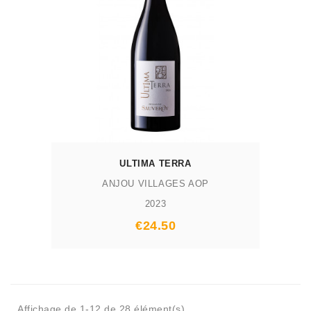
AJOUTER AU PANIER
ULTIMA TERRA
ANJOU VILLAGES AOP
2023
Prix
€24.50
Affichage de 1-12 de 28 élément(s)