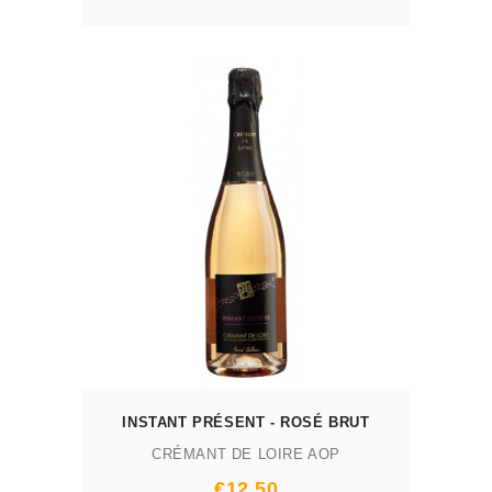
AJOUTER AU PANIER
INSTANT PRÉSENT - ROSÉ BRUT
CRÉMANT DE LOIRE AOP
Prix
€12.50