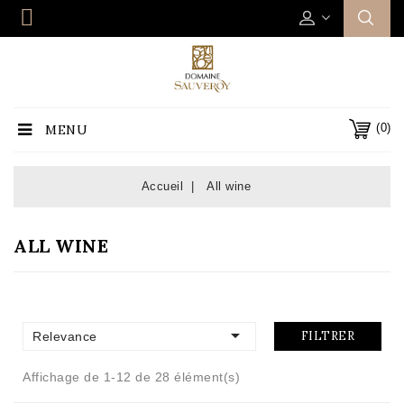
(0)
MENU
Accueil
All wine
ALL WINE

FILTRER
Relevance
Affichage de 1-12 de 28 élément(s)