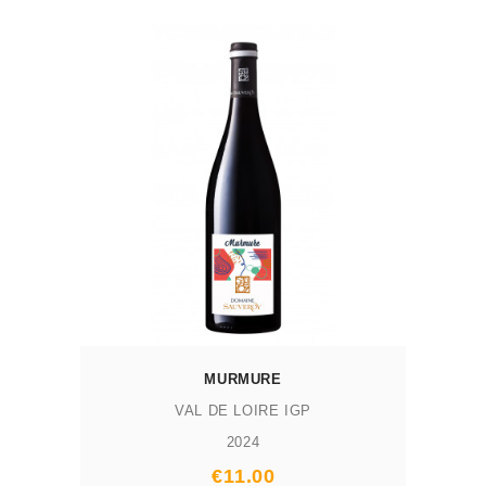
AJOUTER AU PANIER
MURMURE
VAL DE LOIRE IGP
2024
Prix
€11.00