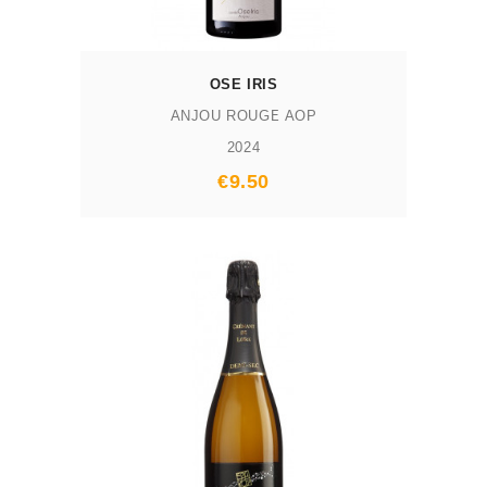
OSE IRIS
ANJOU ROUGE AOP
2024
Prix
€9.50
AJOUTER AU PANIER