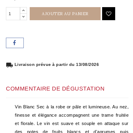
AJOUTER AU PANIER
local_shipping
Livraison prévue à partir du 13/08/2026
COMMENTAIRE DE DÉGUSTATION
Vin Blanc Sec à la robe or pâle et lumineuse. Au nez,
finesse et élégance accompagnent une trame fruitée
et florale. Le vin est suave et souple en attaque sur
des notes de fruits blancs et d'agrumes puis