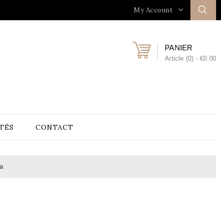
My Account
PANIER
Article (0)
- €0.00
TÉS
CONTACT
a