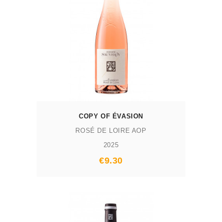
AJOUTER AU PANIER
COPY OF ÉVASION
ROSÉ DE LOIRE AOP
2025
Prix
€9.30