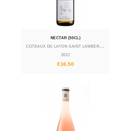
NECTAR (50CL)
C
OTEAUX DU LAYON SAINT LAMBERT AOP
2022
Prix
€16.50
AJOUTER AU PANIER