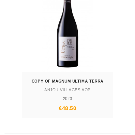
AJOUTER AU PANIER
COPY OF MAGNUM ULTIMA TERRA
ANJOU VILLAGES AOP
2023
Prix
€48.50