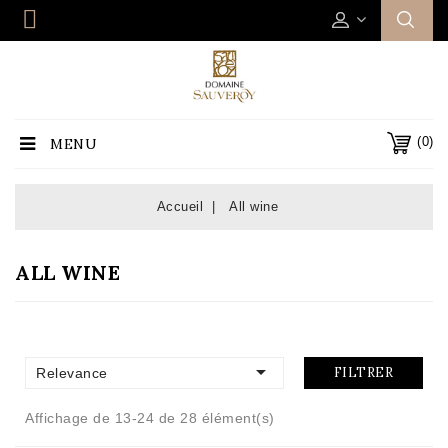
(0)
MENU
Accueil
All wine
ALL WINE

FILTRER
Relevance
Affichage de 13-24 de 28 élément(s)