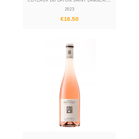
2023
Prix
€16.50
AJOUTER AU PANIER