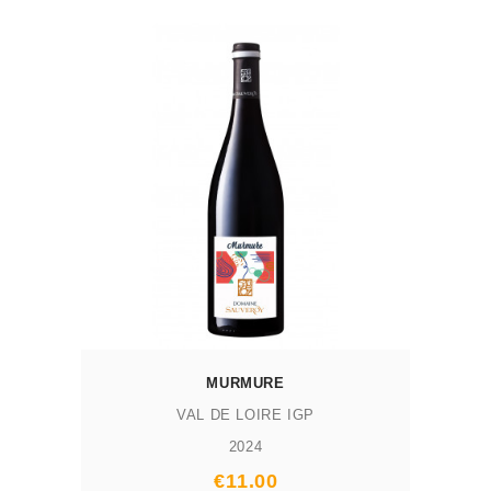
AJOUTER AU PANIER
MURMURE
VAL DE LOIRE IGP
2024
Prix
€11.00