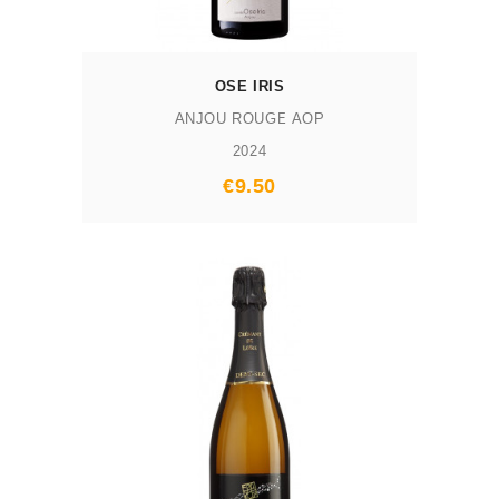
OSE IRIS
ANJOU ROUGE AOP
2024
Prix
€9.50
AJOUTER AU PANIER