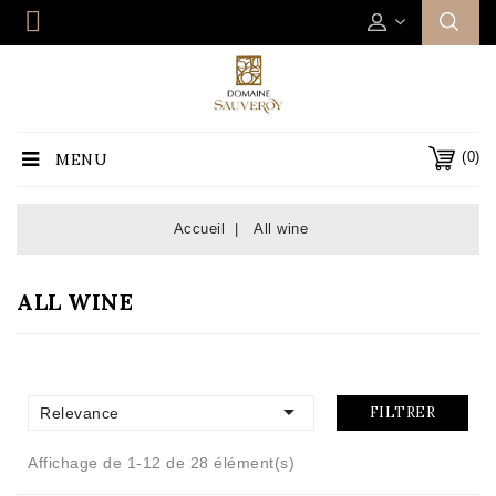
(0)
MENU
Accueil
All wine
ALL WINE

FILTRER
Relevance
Affichage de 1-12 de 28 élément(s)