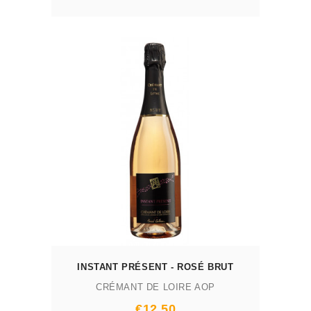
AJOUTER AU PANIER
INSTANT PRÉSENT - ROSÉ BRUT
CRÉMANT DE LOIRE AOP
Prix
€12.50