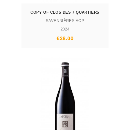
COPY OF CLOS DES 7 QUARTIERS
SAVENNIÈRES AOP
2024
Prix
€28.00
AJOUTER AU PANIER