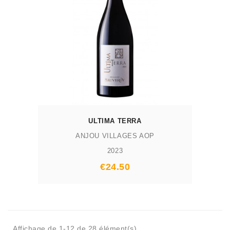
AJOUTER AU PANIER
ULTIMA TERRA
ANJOU VILLAGES AOP
2023
Prix
€24.50
Affichage de 1-12 de 28 élément(s)